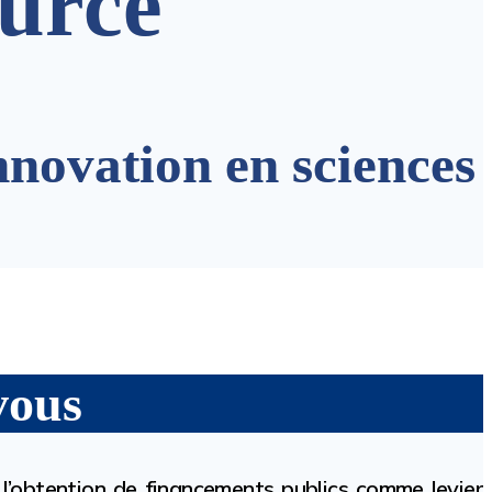
ource
nnovation en sciences
vous
’obtention de financements publics comme levier