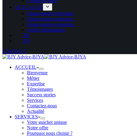
Contactez-nous
ACTUALITE
Financements régionaux
Financements nationaux
Financements européens
Autres informations
FR
EN
CONTACT
ACCUEIL
Bienvenue
Métier
Expertise
Témoignages
Success stories
Services
Contactez-nous
Actualité
SERVICES
Votre guichet unique
Notre offre
Pourquoi nous choisir ?