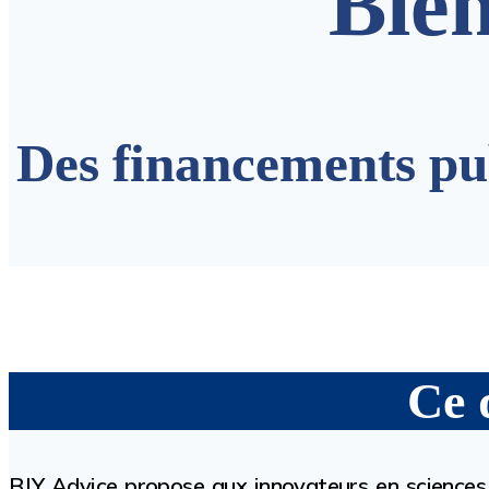
Bien
Des financements pub
Ce 
BJY Advice propose aux innovateurs en sciences