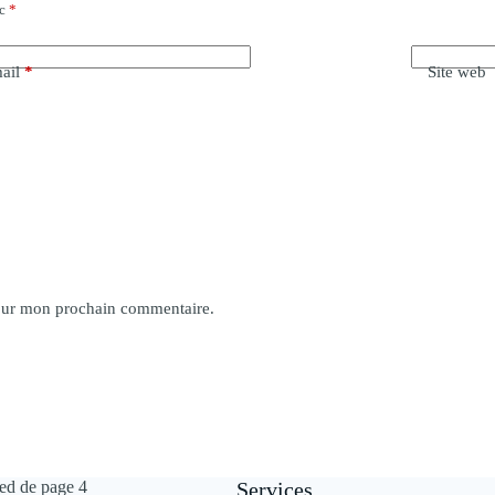
ec
*
ail
*
Site web
pour mon prochain commentaire.
Services